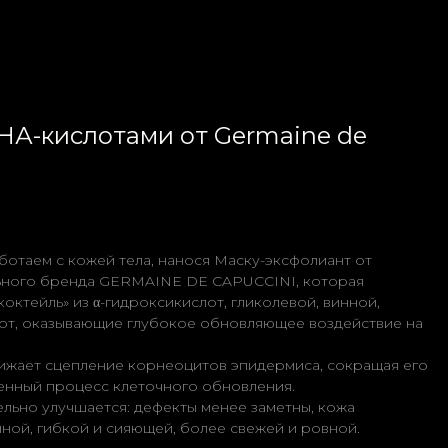
НА-кислотами от Germaine de
отаем с кожей тела, нанося Маску-эксфолиант от
ьного бренда GERMAINE DE CAPUCCINI, которая
октейль» из α-гидроксикислот, гликолевой, винной,
лот, оказывающие глубокое обновляющее воздействие на
ижает сцепление корнеоцитов эпидермиса, сокращая его
енный процесс клеточного обновления.
льно улучшается: дефекты менее заметны, кожа
ой, гибкой и сияющей, более свежей и ровной.