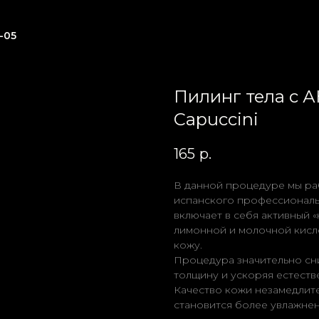
-05
Пилинг тела с А
Capuccini
165
р.
В данной процедуре мы раб
испанского профессионал
включает в себя активный «к
лимонной и молочной кис
кожу.
Процедура значительно сн
толщину и ускоряя естеств
Качество кожи незамедлите
становится более увлажненн