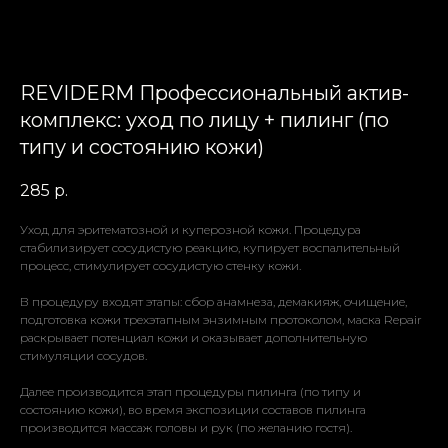
REVIDERM Профессиональный актив-
комплекс: уход по лицу + пилинг (по
типу и состоянию кожи)
285
р.
Уход для эритематозной и куперозной кожи. Процедура
стабилизирует сосудистую реакцию, купирует воспалительный
процесс, стимулирует сосудистую стенку кожи.
В процедуру входят этапы: сбор анамнеза, демакияж, очищение,
подготовка кожи трехэтапным энзимным протоколом, маска Repair
раскрывает потенциал кожи и оказывает дополнительную
стимуляции сосудов.
Далее производится этап процедуры пилинга (по типу и
состоянию кожи), во время экспозиции составов пилинга
производится массаж головы и рук (по желанию гостя).