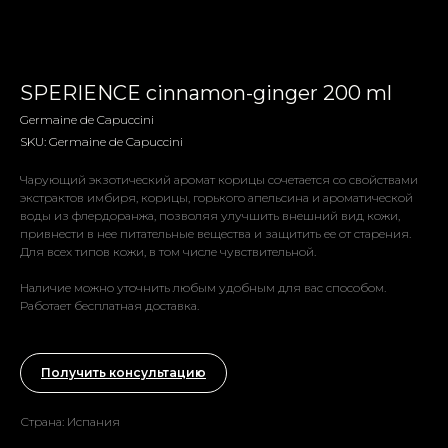
SPERIENCE cinnamon-ginger 200 ml
Germaine de Capuccini
SKU:
Germaine de Capuccini
Чарующий экзотический аромат корицы сочетается со свойствами
экстрактов имбиря, корицы, горького апельсина и ароматической
воды из флердоранжа, позволяя улучшить внешний вид кожи,
привнести в нее питательные вещества и защитить ее от старения.
Для всех типов кожи, в том числе чувствительной.
Наличие можно уточнить любым удобным для вас способом.
Работает бесплатная доставка.
Получить консультацию
Страна: Испания