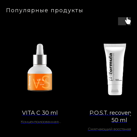
Популярные продукты
VITA C 30 ml
P.O.S.T. recovery
50 ml
Концентрированная
корректирующая сыворотка с
Смягчающий восстанавл
витамином С для здорового сияния
крем