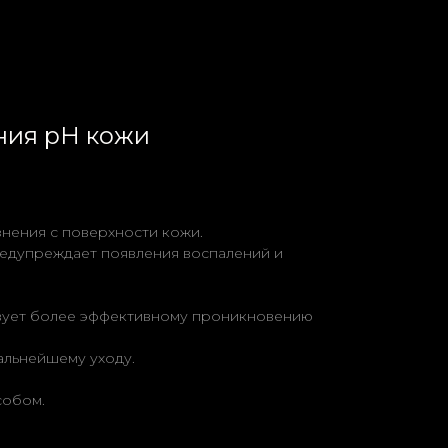
ния pH кожи
знения с поверхности кожи.
редупреждает появления воспалений и
твует более эффективному проникновению
альнейшему уходу.
собом.